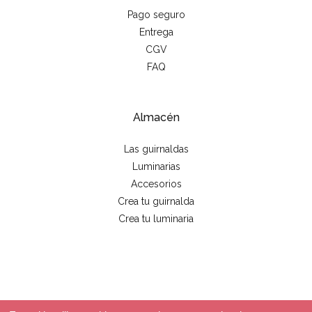
Pago seguro
Entrega
CGV
FAQ
Almacén
Las guirnaldas
Luminarias
Accesorios
Crea tu guirnalda
Crea tu luminaria
© 2026 - La case de cousin Paul