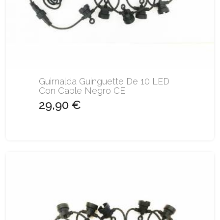
Guirnalda Guinguette De 10 LED
Con Cable Negro CE
29,90 €