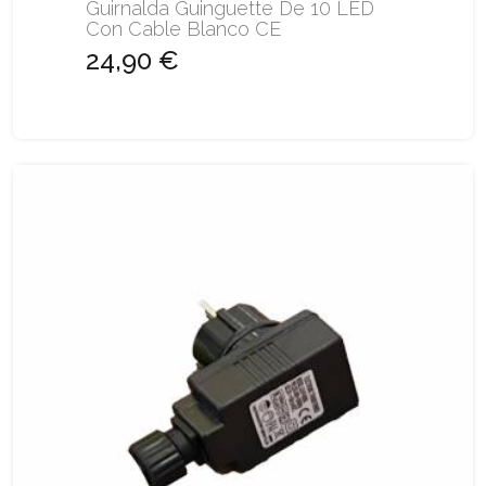
Guirnalda Guinguette De 10 LED
Con Cable Blanco CE
24,90 €