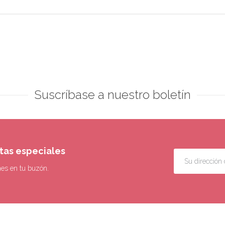
Suscríbase a nuestro boletín
rtas especiales
nes en tu buzón.