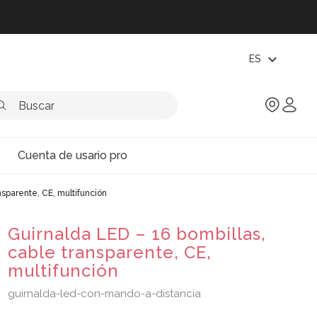
expand_more
ES
Cuenta de usario pro
nsparente, CE, multifunción
Guirnalda LED – 16 bombillas,
cable transparente, CE,
multifunción
guirnalda-led-con-mando-a-distancia