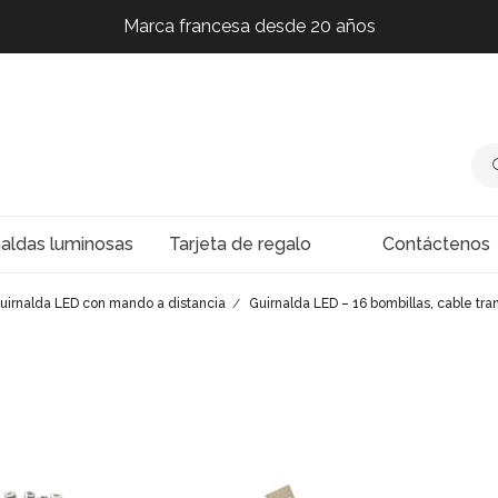
Marca francesa desde 20 años
Marca francesa desde 20 años
Marca francesa desde 20 años
Marca francesa desde 20 años
naldas luminosas
Tarjeta de regalo
Contáctenos
uirnalda LED con mando a distancia
Guirnalda LED – 16 bombillas, cable tra