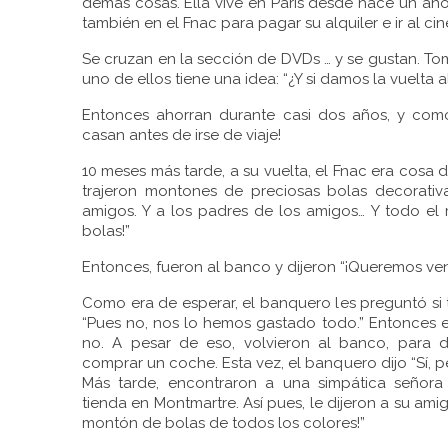
demás cosas. Ella vive en París desde hace un año,
también en el Fnac para pagar su alquiler e ir al c
Se cruzan en la sección de DVDs … y se gustan. To
uno de ellos tiene una idea: “¿Y si damos la vuelta a
Entonces ahorran durante casi dos años, y como
casan antes de irse de viaje!
10 meses más tarde, a su vuelta, el Fnac era cosa
trajeron montones de preciosas bolas decorativ
amigos. Y a los padres de los amigos… Y todo el
bolas!”
Entonces, fueron al banco y dijeron “¡Queremos ven
Como era de esperar, el banquero les preguntó si 
“Pues no, nos lo hemos gastado todo.” Entonces 
no. A pesar de eso, volvieron al banco, para d
comprar un coche. Esta vez, el banquero dijo “Sí, 
Más tarde, encontraron a una simpática señora
tienda en Montmartre. Así pues, le dijeron a su ami
montón de bolas de todos los colores!”