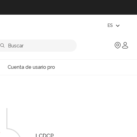
expand_more
ES
Cuenta de usario pro