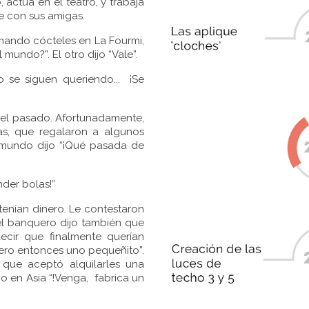
 actúa en el teatro, y trabaja
ine con sus amigas.
mando cócteles en La Fourmi,
l mundo?”. El otro dijo “Vale”.
 se siguen queriendo... ¡Se
 del pasado. Afortunadamente,
as, que regalaron a algunos
 mundo dijo “¡Qué pasada de
der bolas!”
tenían dinero. Le contestaron
el banquero dijo también que
ecir que finalmente querían
pero entonces uno pequeñito”.
 que aceptó alquilarles una
go en Asia “!Venga, fabrica un