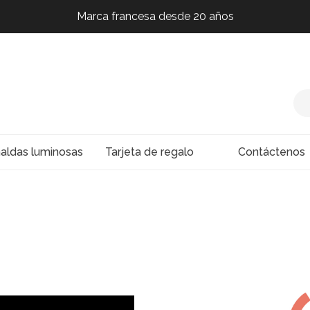
Marca francesa desde 20 años
Marca francesa desde 20 años
Marca francesa desde 20 años
Marca francesa desde 20 años
naldas luminosas
Tarjeta de regalo
Contáctenos