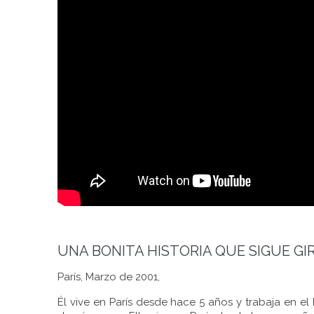
UNA BONITA HISTORIA QUE SIGUE G
París, Marzo de 2001,
Él vive en París desde hace 5 años y trabaja en el