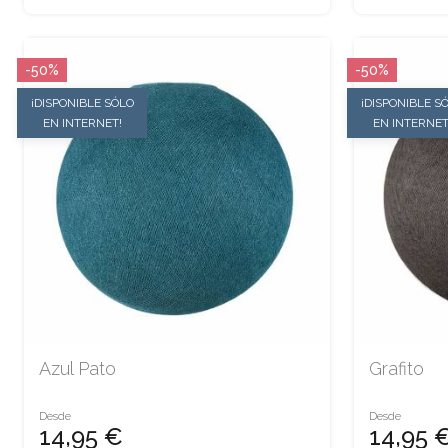
-50%
-50%
¡DISPONIBLE SÓLO
¡DISPONIBLE S
EN INTERNET!
EN INTERNET
Azul Pato
Grafito
Desde
Desde
14,95 €
14,95 