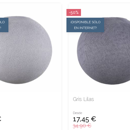
-50%
ÓLO
¡DISPONIBLE SÓLO
!
EN INTERNET!
Gris Lilas
Desde
€
17,45 €
34,90 €