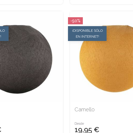
-50%
ÓLO
¡DISPONIBLE SÓLO
!
EN INTERNET!
Camello
Desde
€
19,95 €