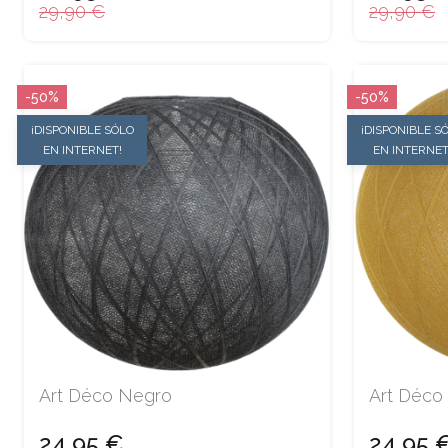
29,90 €
29,90 €
-50%
-50%
¡DISPONIBLE SÓLO
¡DISPONIBLE S
EN INTERNET!
EN INTERNET
Art Déco Negro
Art Déco
24,95 €
24,95 