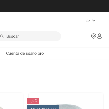
expand_more
ES
Cuenta de usario pro
-50%
¡DISPONIBLE SÓLO