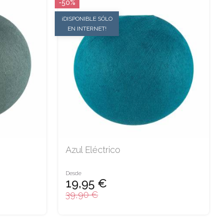
-50%
¡DISPONIBLE SÓLO
EN INTERNET!
Azul Eléctrico
Desde
19,95 €
39,90 €