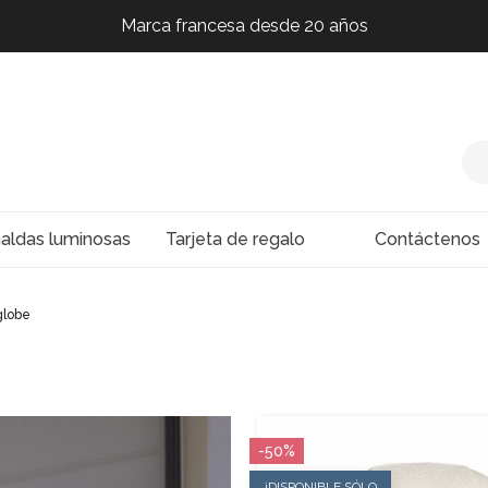
Marca francesa desde 20 años
Marca francesa desde 20 años
Marca francesa desde 20 años
Marca francesa desde 20 años
naldas luminosas
Tarjeta de regalo
Contáctenos
globe
-50%
¡DISPONIBLE SÓLO