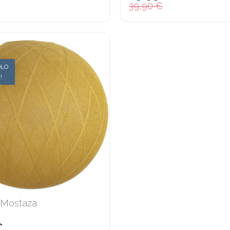
39,90 €
ÓLO
!
 Mostaza
€