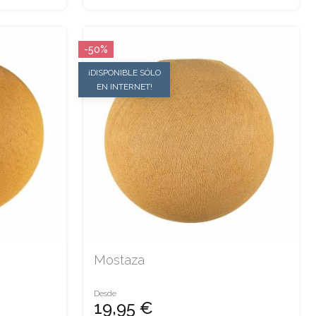
-50%
¡DISPONIBLE SÓLO
EN INTERNET!
Mostaza
Desde
19,95 €