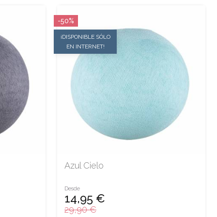
-50%
¡DISPONIBLE SÓLO
EN INTERNET!
Azul Cielo
Desde
14,95 €
29,90 €