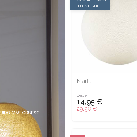
EN INTERNET!
Marfil
Desde
14,95 €
29,90 €
EJIDO MÁS GRUESO
RÁ,
ZAS!