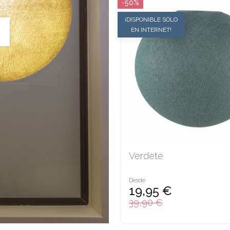
-50%
¡DISPONIBLE SÓLO
EN INTERNET!
Verdete
Desde
19,95 €
39,90 €