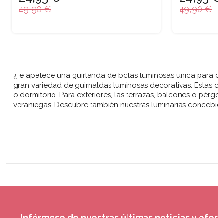
49,90 €
49,90 €
¿Te apetece una guirlanda de bolas luminosas única para 
gran variedad de guirnaldas luminosas decorativas. Estas c
o dormitorio. Para exteriores, las terrazas, balcones o p
veraniegas. Descubre también nuestras luminarias concebid
Infórmese de nuestras últimas noticias y ofe