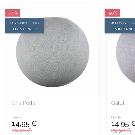
-50%
-50%
¡DISPONIBLE SÓLO
¡DISPONIBLE S
EN INTERNET!
EN INTERNET
Gris Perla
Galet
Desde
Desde
14,95 €
14,95 
29,90 €
29,90 €