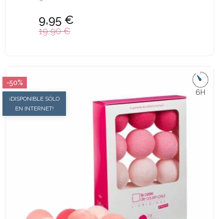
9,95 €
19,90 €
-50%
6H
¡DISPONIBLE SÓLO
EN INTERNET!