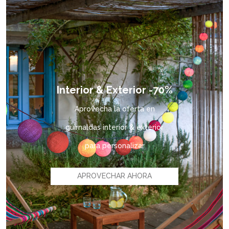
Interior & Exterior -70%
Aprovecha la oferta en
guirnaldas interior & exterior
para personalizar
APROVECHAR AHORA