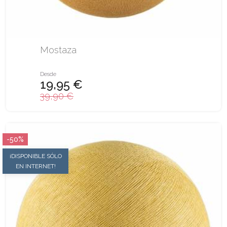
Mostaza
Desde
19,95 €
39,90 €
-50%
¡DISPONIBLE SÓLO
EN INTERNET!