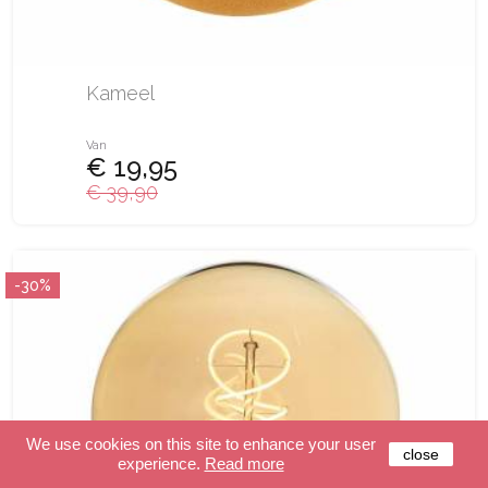
Kameel
Van
€ 19,95
€ 39,90
-30%
We use cookies on this site to enhance your user
close
experience.
Read more