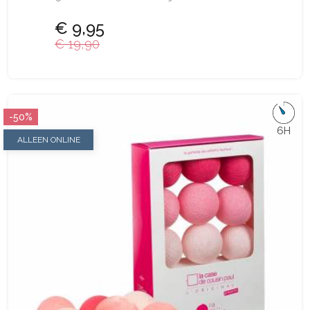
€ 9,95
€ 19,90
-50%
6H
ALLEEN ONLINE