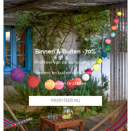
Binnen & Buiten -70%
Profiteer van de aanbieding op
binnen- en buiten lichtslingers
om samen te stellen
PROFITEER NU