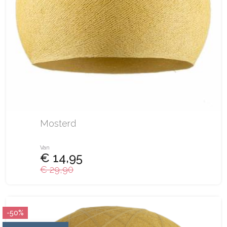
Mosterd
Van
€ 14,95
€ 29,90
-50%