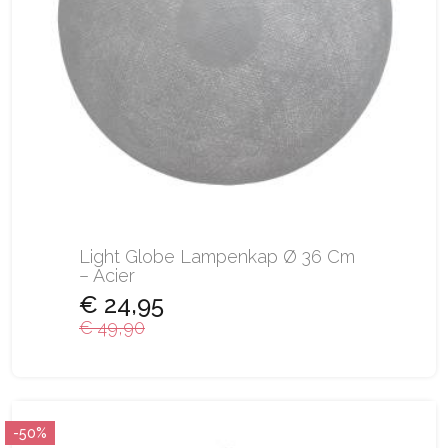
Light Globe Lampenkap Ø 36 Cm
– Acier
€ 24,95
€ 49,90
-50%