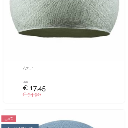
Azur
Van
€ 17,45
€ 34,90
-50%