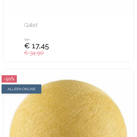
Galet
Van
€ 17,45
€ 34,90
-50%
ALLEEN ONLINE