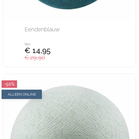
Eendenblauw
Van
€ 14,95
€ 29,90
-50%
ALLEEN ONLINE