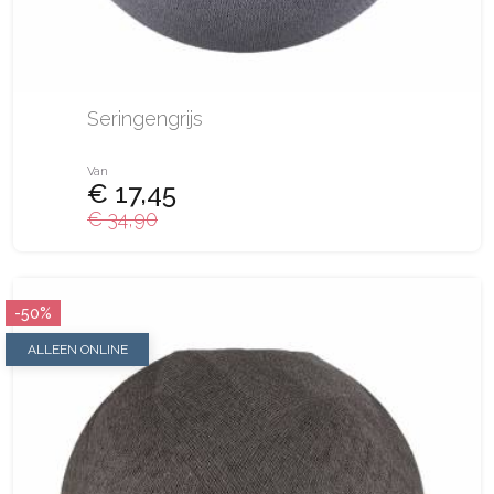
Seringengrijs
Van
€ 17,45
€ 34,90
-50%
ALLEEN ONLINE