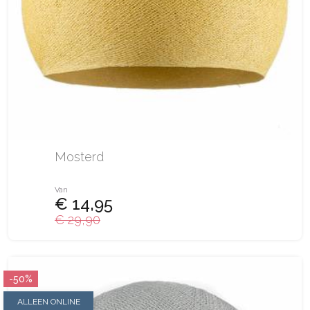
Mosterd
Van
€ 14,95
€ 29,90
-50%
ALLEEN ONLINE