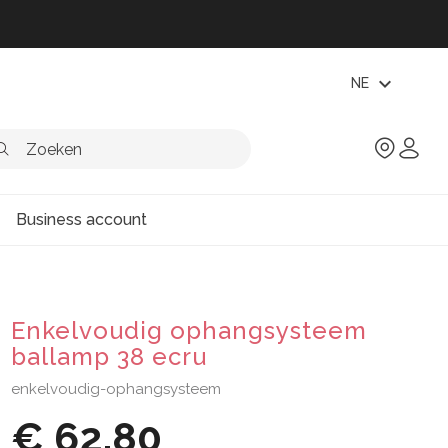
expand_more
NE
Business account
Enkelvoudig ophangsysteem
ballamp 38 ecru
enkelvoudig-ophangsysteem
€ 62,80