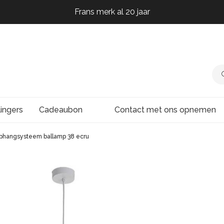
Frans merk al 20 jaar
Frans merk al 20 jaar
Frans merk al 20 jaar
Frans merk al 20 jaar
lingers
Cadeaubon
Contact met ons opnemen
phangsysteem ballamp 38 ecru