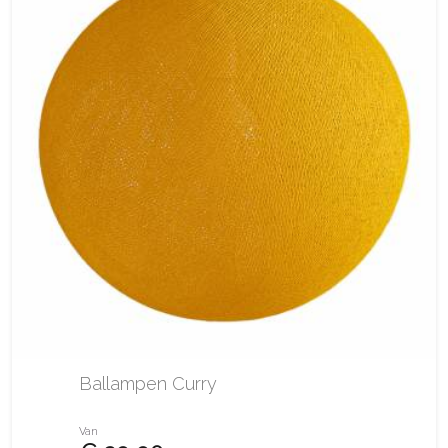
Ballampen Curry
Van