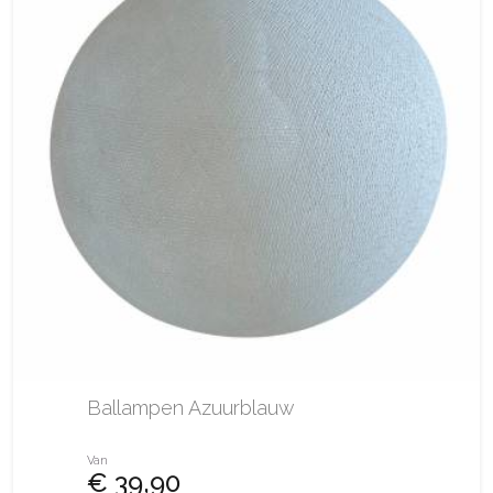
Ballampen Azuurblauw
Van
€ 39,90