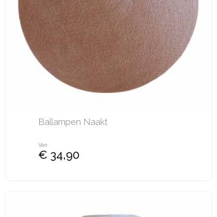
Ballampen Naakt
Van
€ 34,90