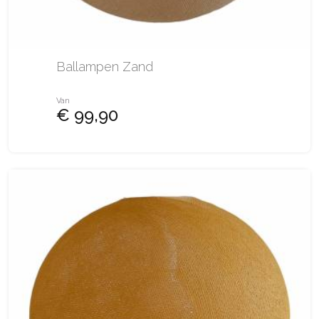
Ballampen Zand
Van
€ 99,90