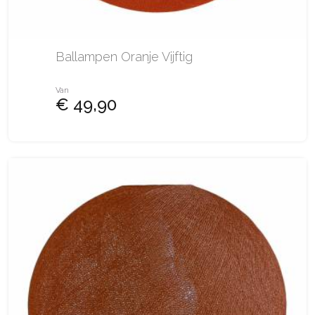
Ballampen Oranje Vijftig
Van
€ 49,90