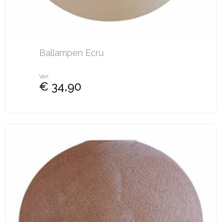
Ballampen Ecru
Van
€ 34,90