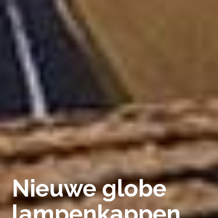
Nieuwe globe
lampenkappen