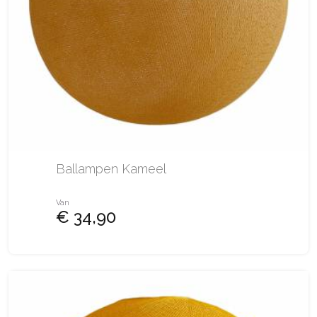
Ballampen Kameel
Van
€ 34,90