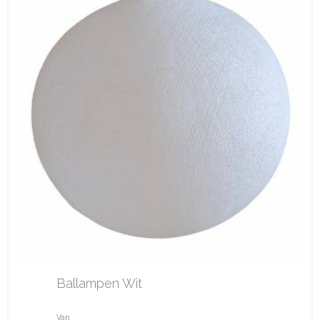
Ballampen Wit
Van