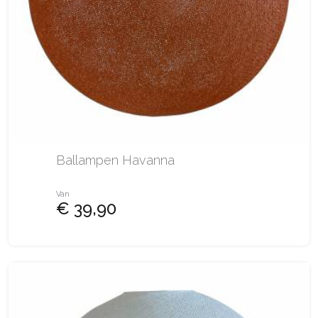
Ballampen Havanna
Van
€ 39,90