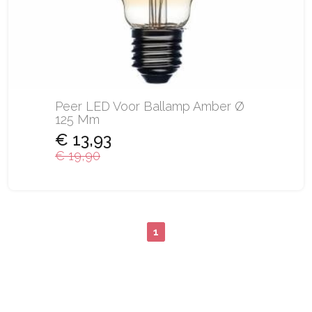
Peer LED Voor Ballamp Amber Ø
125 Mm
€ 13,93
€ 19,90
1