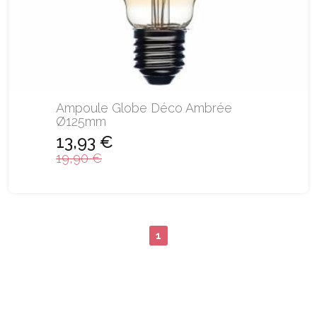
Ampoule Globe Déco Ambrée
Ø125mm
13,93 €
19,90 €
1