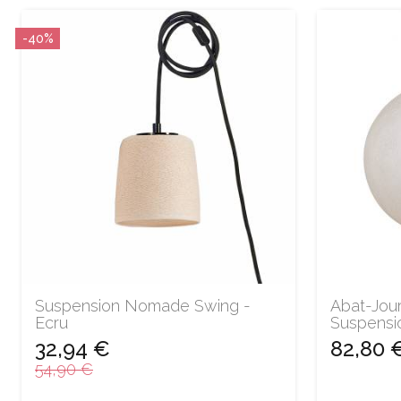
-40%
Suspension Nomade Swing -
Abat-Jour
Ecru
Suspensi
32,94 €
82,80 
54,90 €