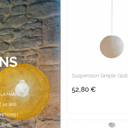
ONS
Suspension Simple Glob
52,80 €
 LA MAIN
 20 ANS.
NITIONS !
URNIE,