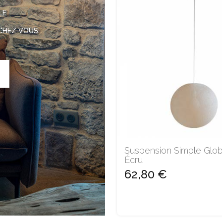
LE
 CHEZ VOUS.
Suspension Simple Glo
Écru
62,80 €