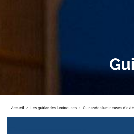
Gu
Accueil
Les guirlandes lumineuses
Guirlandes lumineuses d'exté