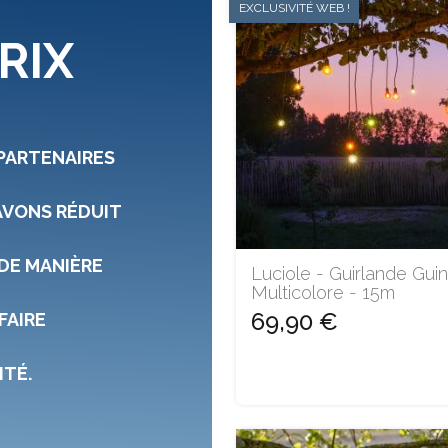
EXCLUSIVITÉ WEB !
RIX
 PARTENAIRES
AVONS RÉDUIT
DE MANIÈRE
Luciole - Guirlande Gui
Multicolore - 15m
69,90 €
FAIRE
ITÉ.