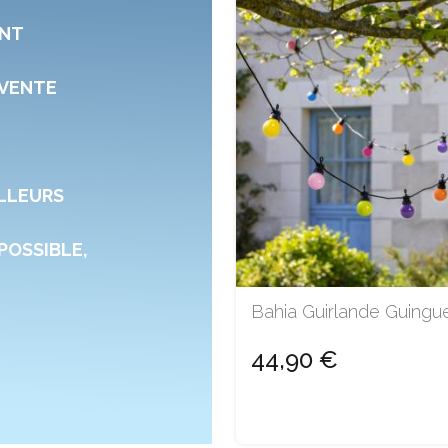
ONT
 VENTE
ILLEURS
POSSIBLE,
Bahia Guirlande Guingu
44,90 €