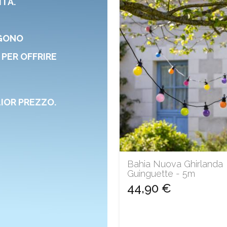
TÀ.
NGONO
 PER OFFRIRE
LIOR PREZZO.
Bahia Nuova Ghirlanda
Guinguette - 5m
44,90 €