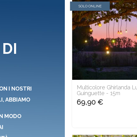
SOLO ONLINE
 DI
Multicolore Ghirlanda L
ON I NOSTRI
Guinguette - 15m
I, ABBIAMO
69,90 €
IN MODO
AI