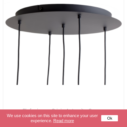
Plafoniera 5 Grigio Antracite Opaca
We use cookies on this site to enhance your user
Ok
experience.
Read more
189,90 €