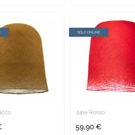
E
SOLO ONLINE
acco
Jupe Rosso
€
59,90 €