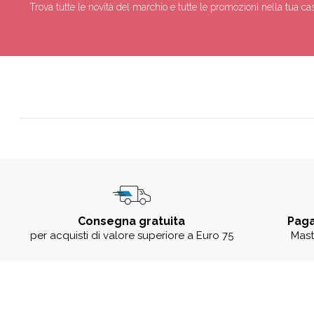
Trova tutte le novità del marchio e tutte le promozioni nella tua cas
Consegna gratuita
Paga
per acquisti di valore superiore a Euro 75
Mast