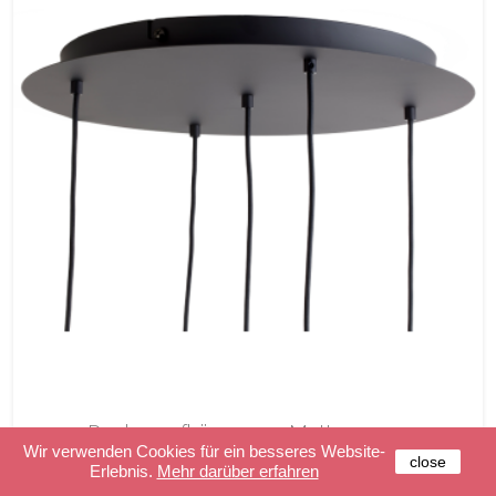
Deckenaufhängung 5 Matte
Anthrazitgraue
Wir verwenden Cookies für ein besseres Website-
close
Erlebnis.
Mehr darüber erfahren
189,90 €