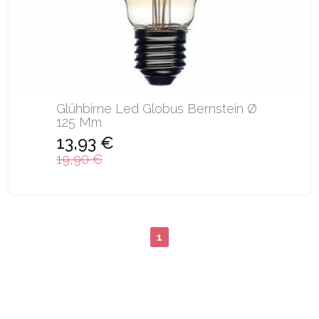
Glühbirne Led Globus Bernstein Ø
125 Mm
13,93 €
19,90 €
1