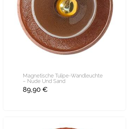
Magnetische Tulipe-Wandleuchte
– Nude Und Sand
89,90 €