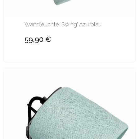
Wandleuchte 'Swing' Azurblau
59,90 €