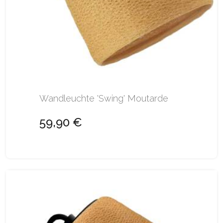
Wandleuchte 'Swing' Moutarde
59,90 €