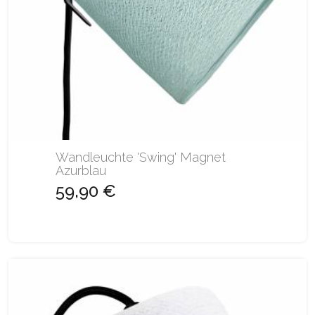
Wandleuchte 'Swing' Magnet
Azurblau
59,90 €