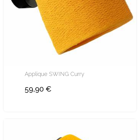
Applique SWING Curry
59,90 €