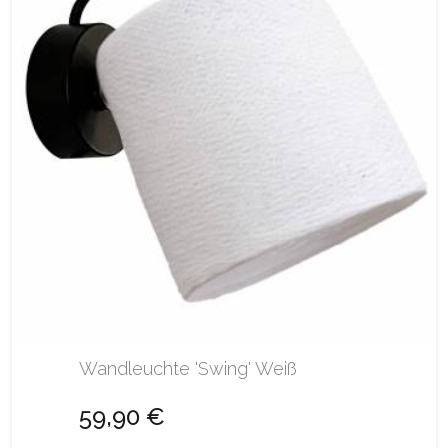
Wandleuchte 'Swing' Weiß
59,90 €