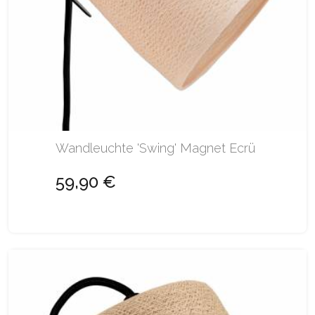
Wandleuchte 'Swing' Magnet Ecrü
59,90 €