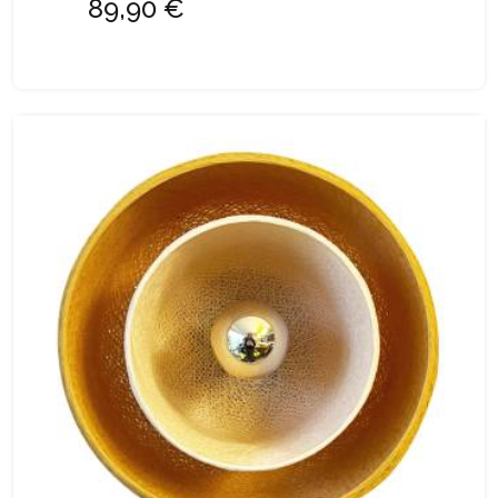
89,90 €