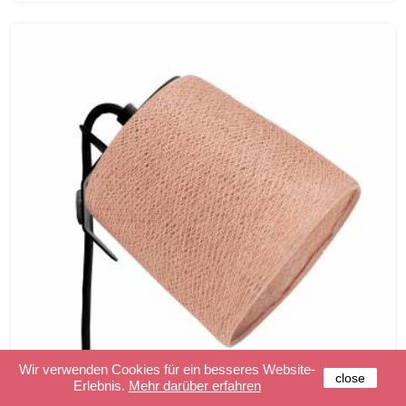
Wir verwenden Cookies für ein besseres Website-
close
Erlebnis.
Mehr darüber erfahren