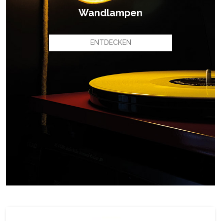
Wandlampen
ENTDECKEN