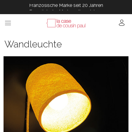
Französische Marke seit 20 Jahren
Französische Marke seit 20 Jahren
Französische Marke seit 20 Jahren
Französische Marke seit 20 Jahren
Französische Marke seit 20 Jahren
Wandleuchte