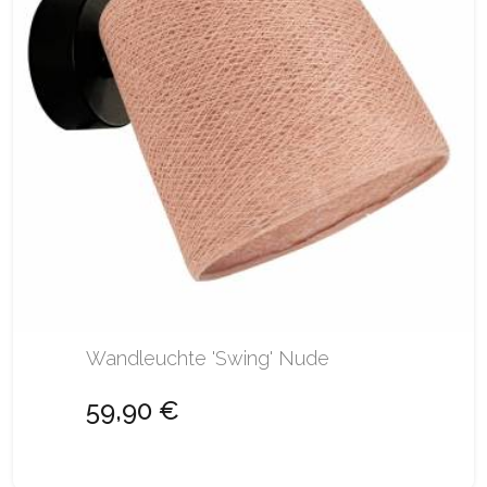
Wandleuchte 'Swing' Nude
59,90 €