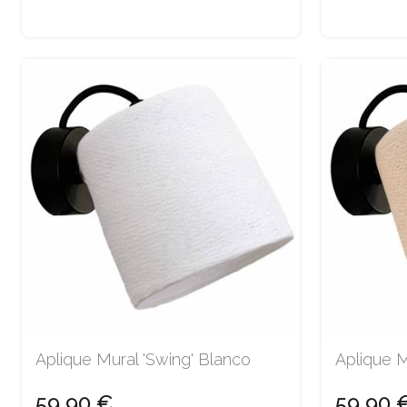
Aplique Mural 'Swing' Blanco
Aplique M
59,90 €
59,90 