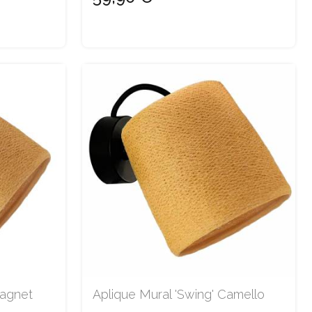
Magnet
Aplique Mural 'Swing' Camello