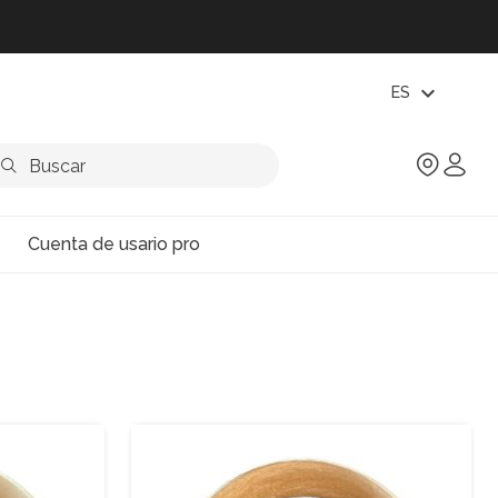
expand_more
ES
Cuenta de usario pro