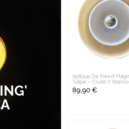
Aplique De Pared Magn
Tulipe – Crudo Y Blanco
ING'
89,90 €
CA