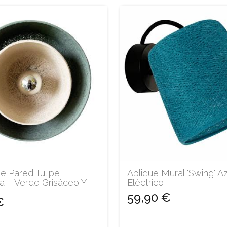
e Pared Tulipe
Aplique Mural 'Swing' Az
a – Verde Grisáceo Y
Eléctrico
59,90 €
€