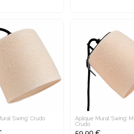
ural 'Swing' Crudo
Aplique Mural 'Swing' 
Crudo
€
59,90 €