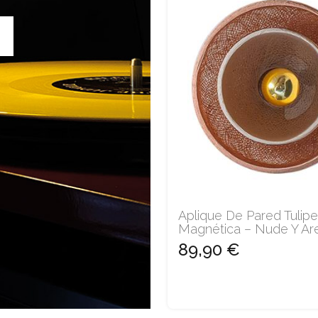
Aplique De Pared Tulipe
Magnética – Nude Y Ar
89,90 €