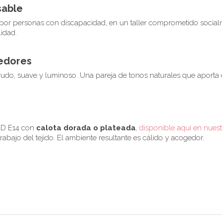
sable
por personas con discapacidad, en un taller comprometido socia
lidad.
gedores
rudo, suave y luminoso. Una pareja de tonos naturales que aporta c
ED E14 con
calota dorada o plateada
,
disponible aquí en nues
abajo del tejido. El ambiente resultante es cálido y acogedor.