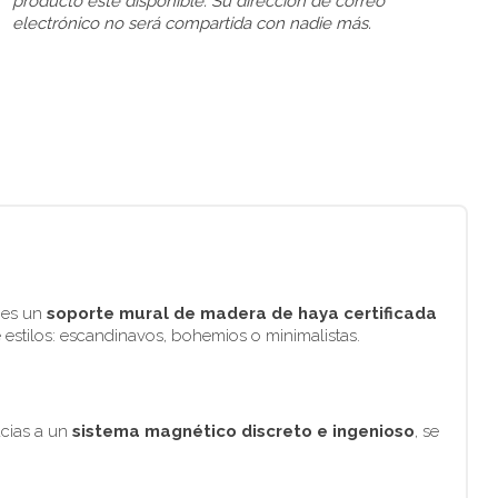
producto esté disponible. Su dirección de correo
electrónico no será compartida con nadie más.
o es un
soporte mural de madera de haya certificada
e estilos: escandinavos, bohemios o minimalistas.
acias a un
sistema magnético discreto e ingenioso
, se