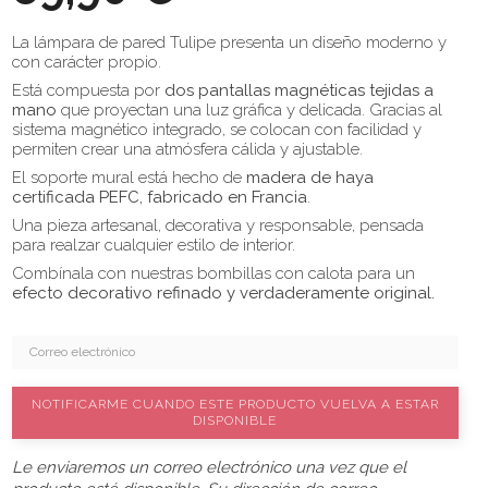
La lámpara de pared Tulipe presenta un diseño moderno y
con carácter propio.
Está compuesta por
dos pantallas magnéticas tejidas a
mano
que proyectan una luz gráfica y delicada. Gracias al
sistema magnético integrado, se colocan con facilidad y
permiten crear una atmósfera cálida y ajustable.
El soporte mural está hecho de
madera de haya
certificada PEFC, fabricado en Francia
.
Una pieza artesanal, decorativa y responsable, pensada
para realzar cualquier estilo de interior.
Combínala con nuestras bombillas con calota para un
efecto decorativo refinado y verdaderamente original.
NOTIFICARME CUANDO ESTE PRODUCTO VUELVA A ESTAR
DISPONIBLE
Le enviaremos un correo electrónico una vez que el