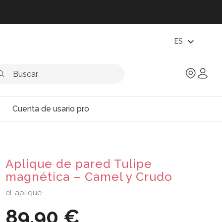
expand_more
ES
Cuenta de usario pro
Aplique de pared Tulipe
magnética – Camel y Crudo
el-aplique
89,90 €