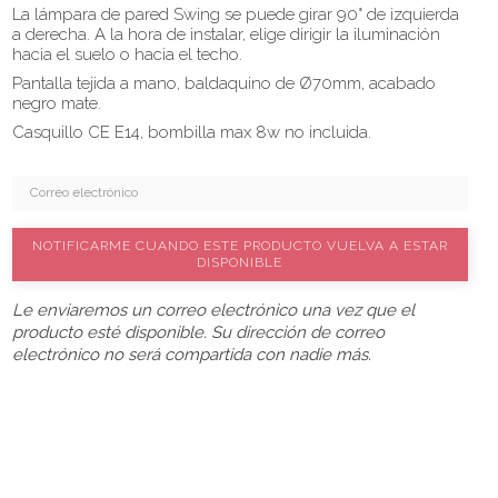
La lámpara de pared Swing se puede girar 90° de izquierda
a derecha. A la hora de instalar, elige dirigir la iluminación
hacia el suelo o hacia el techo.
Pantalla tejida a mano, baldaquino de Ø70mm, acabado
negro mate.
Casquillo CE E14, bombilla max 8w no incluida.
NOTIFICARME CUANDO ESTE PRODUCTO VUELVA A ESTAR
DISPONIBLE
Le enviaremos un correo electrónico una vez que el
producto esté disponible. Su dirección de correo
electrónico no será compartida con nadie más.