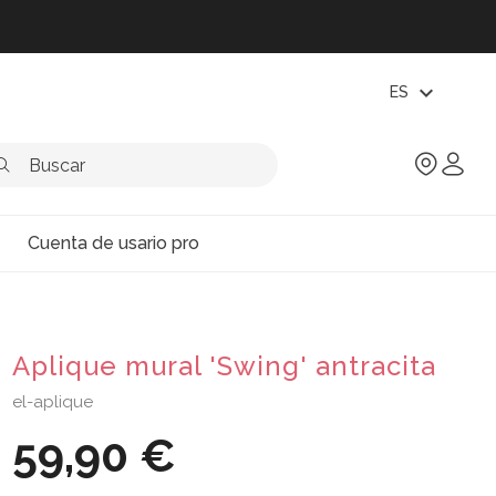
expand_more
ES
Cuenta de usario pro
Aplique mural 'Swing' antracita
el-aplique
59,90 €