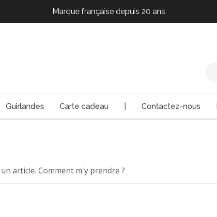
Marque française depuis 20 ans
Marque française depuis 20 ans
Marque française depuis 20 ans
Marque française depuis 20 ans
Guirlandes
Carte cadeau
|
Contactez-nous
 un article. Comment m'y prendre ?