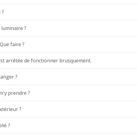
 ?
luminaire ?
 Que faire ?
est arrêtée de fonctionner brusquement.
ranger ?
m'y prendre ?
xtérieur ?
lié ?