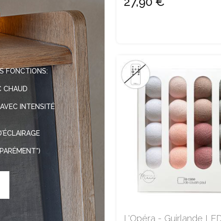
27,90 €
S FONCTIONS:
NC CHAUD
 AVEC INTENSITÉ
D’ÉCLAIRAGE
PARÉMENT*)
L'Opéra - Guirlande LE