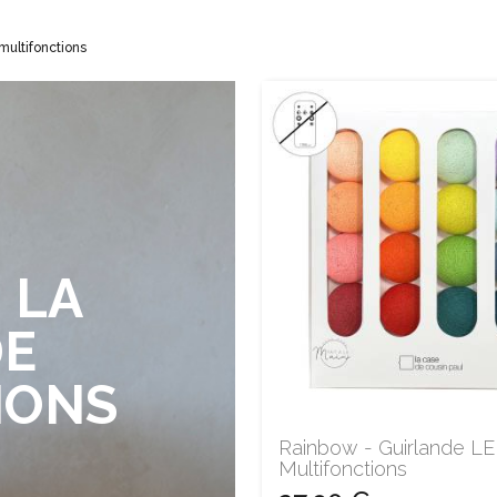
multifonctions
 LA
DE
IONS
Rainbow - Guirlande L
Multifonctions