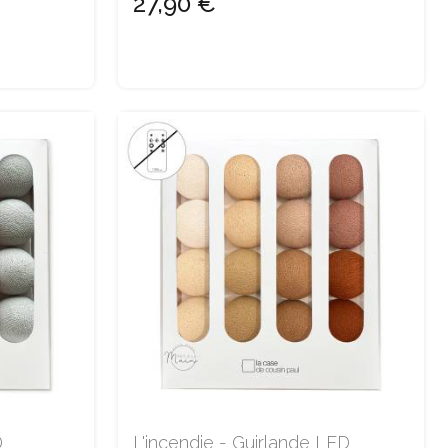
27,90 €
D
L'incendie - Guirlande LED