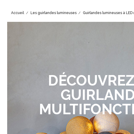
Accueil
Les guirlandes lumineuses
Guirlandes lumineuses à LED 
DÉCOUVREZ
GUIRLAN
MULTIFONCT