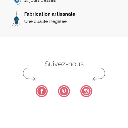
14 jours d’essais
91 19 04 09
Fabrication artisanale
L'ATELIER ZAE
Une qualité inégalée
22 Rue de l'Ange 66000 PERPIGNAN 09 88 01 33
37
ZAGO
Géant Casino, 84 Boulevard Costa de
Beauregard ZAC de, Av. de Périaz 74600
Suivez-nous
SEYNOD 0458100820
COINS & RECOINS
Facebook
Pinterest
Instagram
191 Rue Roberval 84120 Pertuis
SOLEA
2 avenue du commandant de Champagny
49300 Cholet