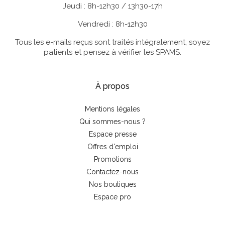
Jeudi : 8h-12h30 / 13h30-17h
95 88 19
Vendredi : 8h-12h30
SILEBO
Tous les e-mails reçus sont traités intégralement, soyez
36 Avenue Albert de Mun 44600 SAINT
patients et pensez à vérifier les SPAMS.
NAZAIRE 02 40 11 03 59
ARTEFACT ZOO
À propos
14 Rue Echelle Marteau 53000 LAVAL 02 53 22 13
61
Mentions légales
Qui sommes-nous ?
MIDI A 14H
Espace presse
28 Rue Froide 14000 CAEN 02 31 50 13 00
Offres d'emploi
Promotions
CHEZ CHOSE
Contactez-nous
2 Rue de la Pie 28000 Chartres 02 37 36 06 74
Nos boutiques
Espace pro
FLEUR DE FARINE
47 Rue Albert MAHIEU 50100 CHERBOURG 02 33