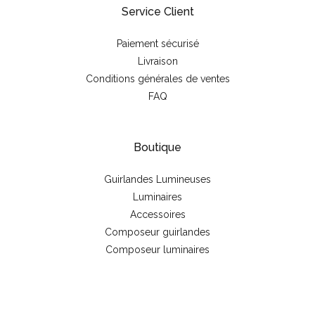
Service Client
93 72 45
Paiement sécurisé
HEMISPHERE SUD BREST
Livraison
105 Rue Pierre Jakez 29490 GUIPAVAS 02 98 41
Conditions générales de ventes
48 75
FAQ
HEMISPHERE SUD
10 rue Édison 35760 Montgermont 02 99 66 54
Boutique
63
Guirlandes Lumineuses
HEMISPHERE SUD
Luminaires
74 avenue du grand sud 37170 Chambray les
Accessoires
Tours 02 47 22 45 90
Composeur guirlandes
Composeur luminaires
GOURMANDISES ET BEAUX OBJETS
25 Rue Henri Amodru 91190 Gif sur Yvette 01 69
28 01 65