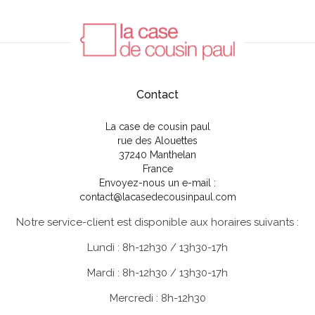
LE GENERAL STORE
7 rue de la ferme Hameau de Serbonne 77580
Crécy la Chapelle 01 60 04 07 33
O JARDIN DES SENS
Contact
30 place de la République 29100 Pont l'Abbé
02 29 40 47 55
La case de cousin paul
rue des Alouettes
LA PASSERELLE
37240 Manthelan
France
10 rue Albert Louppe 29660 Carentec 02 98 67
Envoyez-nous un e-mail :
65 23
contact@lacasedecousinpaul.com
MAGNOLIA
Notre service-client est disponible aux horaires suivants :
68 avenue du 11 novembre 17300 Rochefort sur
Lundi : 8h-12h30 / 13h30-17h
mer 05 46 87 26 60
Mardi : 8h-12h30 / 13h30-17h
LATITUDES MOBILIER
Mercredi : 8h-12h30
457 Rue de Bordeaux 16000 ANGOULEME 05 45