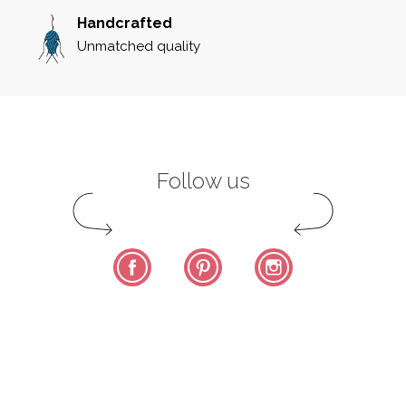
91 19 04 09
Handcrafted
Unmatched quality
L'ATELIER ZAE
22 Rue de l'Ange 66000 PERPIGNAN 09 88 01 33
37
ZAGO
Follow us
Géant Casino, 84 Boulevard Costa de
Beauregard ZAC de, Av. de Périaz 74600
SEYNOD 0458100820
Facebook
Pinterest
Instagram
COINS & RECOINS
191 Rue Roberval 84120 Pertuis
SOLEA
2 avenue du commandant de Champagny
49300 Cholet