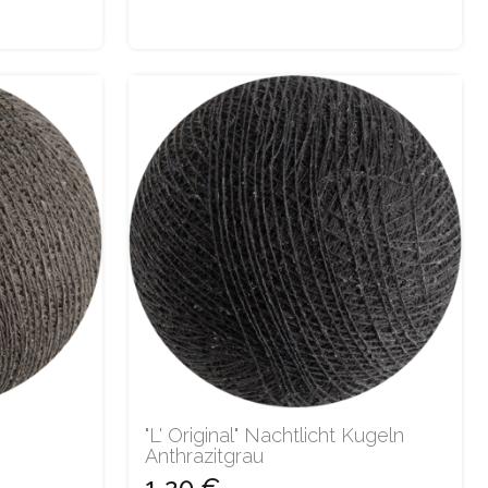
"L' Original" Nachtlicht Kugeln
Anthrazitgrau
1,20 €