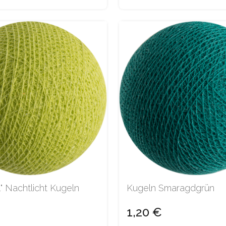
l" Nachtlicht Kugeln
Kugeln Smaragdgrün
1,20 €