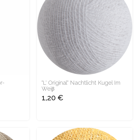
r-
"L' Original" Nachtlicht Kugel Im
Weiβ
1,20 €