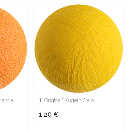
orange
"L Original" Kugeln Gelb
1,20 €