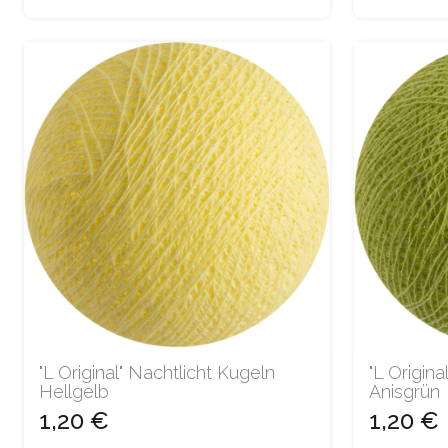
"L Original" Nachtlicht Kugeln
"L Origina
Hellgelb
Anisgrün
1,20 €
1,20 €