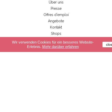
Über uns
Presse
Offres d'emploi
Angebote
Kontakt
Shops
Händlerbereich
Wir verwenden Cookies für ein besseres Website-
clo
Erlebnis.
Mehr darüber erfahren
Kundenservice
Sichere Zahlung
Lieferung
Allgemeine Geschäftsbedingungen
FAQ
Unsere Produkte