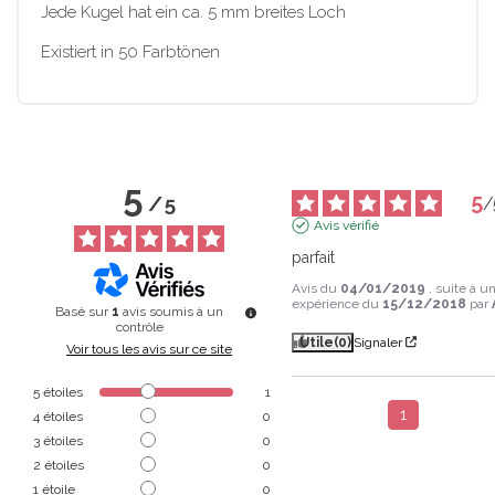
Jede Kugel hat ein ca. 5 mm breites Loch
Existiert in 50 Farbtönen
5
5
/
5
/
Avis vérifié
parfait
Avis du
04/01/2019
, suite à u
expérience du
15/12/2018
par
Basé sur
1
avis soumis à un
contrôle
Utile
(0)
Signaler
Voir tous les avis sur ce site
5
étoiles
1
1
4
étoiles
0
3
étoiles
0
2
étoiles
0
1
étoile
0