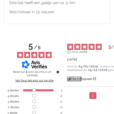
Elke bal heeft een gaatje van ca. 5 mm
Beschikbaar in 50 kleuren
5
5
/
5
/
Avis vérifié
parfait
Avis du
04/01/2019
, suite à u
expérience du
15/12/2018
par
Basé sur
1
avis soumis à un
contrôle
Utile
(0)
Signaler
Voir tous les avis sur ce site
5
étoiles
1
1
4
étoiles
0
3
étoiles
0
2
étoiles
0
1
étoile
0