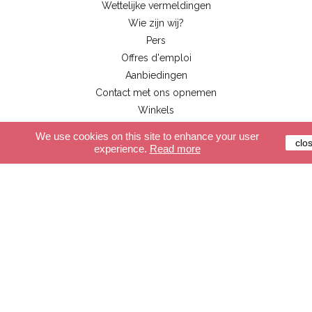
Wettelijke vermeldingen
Wie zijn wij?
Pers
Offres d'emploi
Aanbiedingen
Contact met ons opnemen
Winkels
Business account
We use cookies on this site to enhance your user
clo
experience.
Read more
Klantenservice
Beveiligde betalingssystemen
Levering
Algemene leveringsvoorwaarden
FAQ