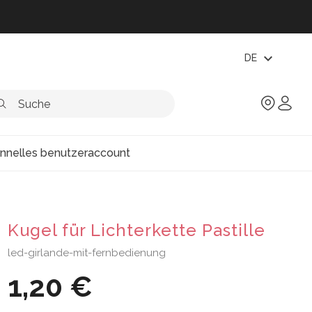
expand_more
DE
onnelles benutzeraccount
Kugel für Lichterkette Pastille
led-girlande-mit-fernbedienung
1,20 €