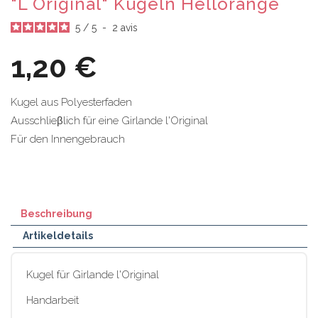
"L Original" Kugeln Hellorange
5
/
5
-
2
avis
1,20 €
Kugel aus Polyesterfaden
Ausschlieβlich für eine Girlande l'Original
Für den Innengebrauch
Beschreibung
Artikeldetails
Kugel für Girlande l'Original
Handarbeit