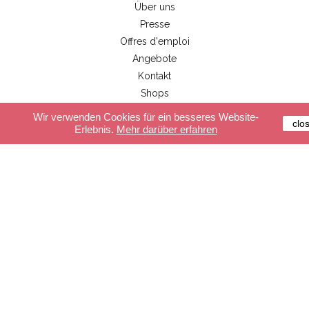
Über uns
Presse
Offres d'emploi
Angebote
Kontakt
Shops
Händlerbereich
Wir verwenden Cookies für ein besseres Website-
clo
Erlebnis.
Mehr darüber erfahren
Kundenservice
Sichere Zahlung
Lieferung
Allgemeine Geschäftsbedingungen
FAQ
Unsere Produkte