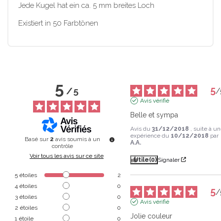
Jede Kugel hat ein ca. 5 mm breites Loch
Existiert in 50 Farbtönen
5
5
/
5
/
Avis vérifié
Belle et sympa
Avis du
31/12/2018
, suite à u
expérience du
10/12/2018
par
Basé sur
2
avis soumis à un
A.A.
contrôle
Voir tous les avis sur ce site
Utile
(0)
Signaler
5
étoiles
2
4
étoiles
0
5
/
3
étoiles
0
Avis vérifié
2
étoiles
0
Jolie couleur
1
étoile
0