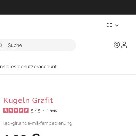
expand_more
DE
onnelles benutzeraccount
Kugeln Grafit
5
/
5
-
1
avis
led-girlande-mit-fernbedienung