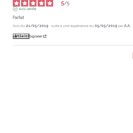
5
/
5
Avis vérifié
Parfait
Avis du
21/05/2019
, suite à une expérience du
05/05/2019
par
A.A.
Utile
(0)
Signaler