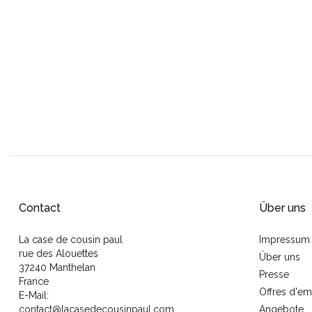
Contact
Über uns
La case de cousin paul
Impressum
rue des Alouettes
Über uns
37240 Manthelan
Presse
France
Offres d'em
E-Mail:
contact@lacasedecousinpaul.com
Angebote