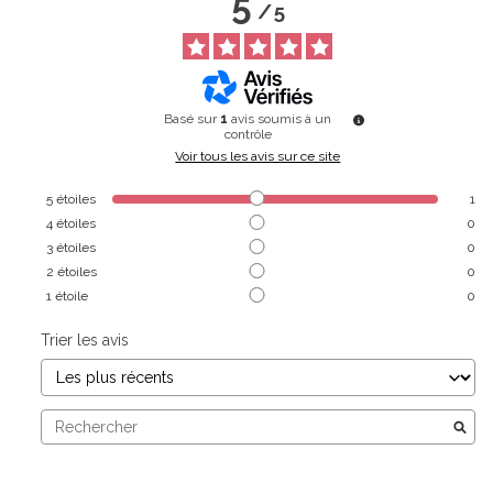
5
/
5
Basé sur
1
avis soumis à un
contrôle
Voir tous les avis sur ce site
5
étoiles
1
4
étoiles
0
3
étoiles
0
2
étoiles
0
1
étoile
0
Trier les avis