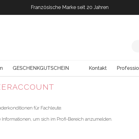
Französische Marke seit 20 Jahren
Französische Marke seit 20 Jahren
Französische Marke seit 20 Jahren
Französische Marke seit 20 Jahren
en
GESCHENKGUTSCHEIN
Kontakt
Professi
ZERACCOUNT
derkonditionen für Fachleute.
e Informationen, um sich im Profi-Bereich anzumelden.