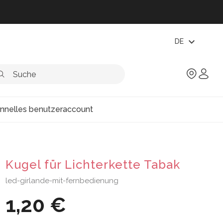
expand_more
DE
onnelles benutzeraccount
Kugel für Lichterkette Tabak
led-girlande-mit-fernbedienung
1,20 €