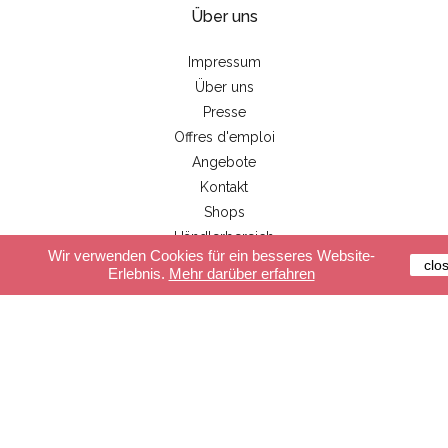
Über uns
Impressum
Über uns
Presse
Offres d'emploi
Angebote
Kontakt
Shops
Händlerbereich
Wir verwenden Cookies für ein besseres Website-
clo
Erlebnis.
Mehr darüber erfahren
Kundenservice
Sichere Zahlung
Lieferung
Allgemeine Geschäftsbedingungen
FAQ