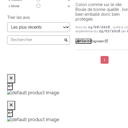
Colori comme sur le site. 
1
étoile
0
Boule de bonne qualité , livr
bien emballé donc bien 
Trier les avis
protégée.
Avis du
14/08/2018
, suite à u
expérience du
25/07/2018
par
Utile
(0)
Signaler
1