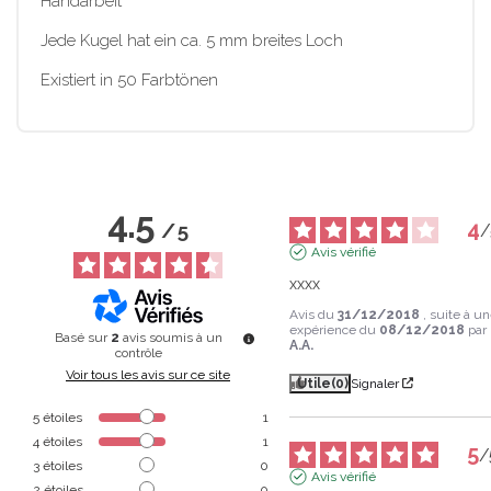
Handarbeit
Jede Kugel hat ein ca. 5 mm breites Loch
Existiert in 50 Farbtönen
4.5
4
/
5
/
Avis vérifié
xxxx
Avis du
31/12/2018
, suite à u
expérience du
08/12/2018
par
Basé sur
2
avis soumis à un
A.A.
contrôle
Voir tous les avis sur ce site
Utile
(0)
Signaler
5
étoiles
1
4
étoiles
1
5
/
3
étoiles
0
Avis vérifié
2
étoiles
0