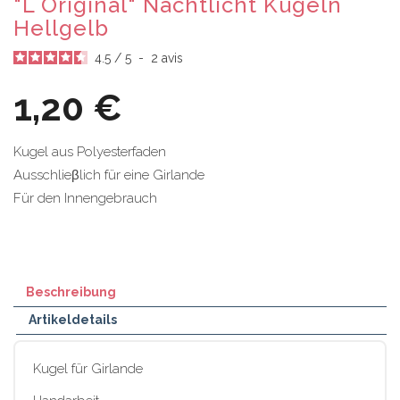
"L Original" Nachtlicht Kugeln
Hellgelb
4.5
/
5
-
2
avis
1,20 €
Kugel aus Polyesterfaden
Ausschlieβlich für eine Girlande
Für den Innengebrauch
Beschreibung
Artikeldetails
Kugel für Girlande