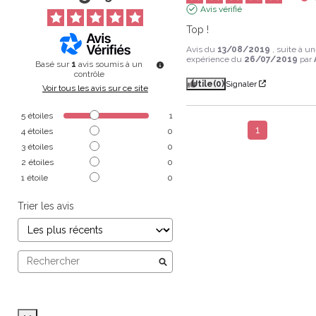
Avis vérifié
Top !
Avis du
13/08/2019
, suite à u
expérience du
26/07/2019
par
Basé sur
1
avis soumis à un
contrôle
Utile
(0)
Signaler
Voir tous les avis sur ce site
5
étoiles
1
1
4
étoiles
0
3
étoiles
0
2
étoiles
0
1
étoile
0
Trier les avis