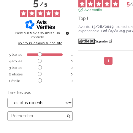
5
5
/
5
/
Avis vérifié
Top !
Avis du
13/08/2019
, suite à u
expérience du
26/07/2019
par
Basé sur
1
avis soumis à un
contrôle
Utile
(0)
Signaler
Voir tous les avis sur ce site
5
étoiles
1
1
4
étoiles
0
3
étoiles
0
2
étoiles
0
1
étoile
0
Trier les avis