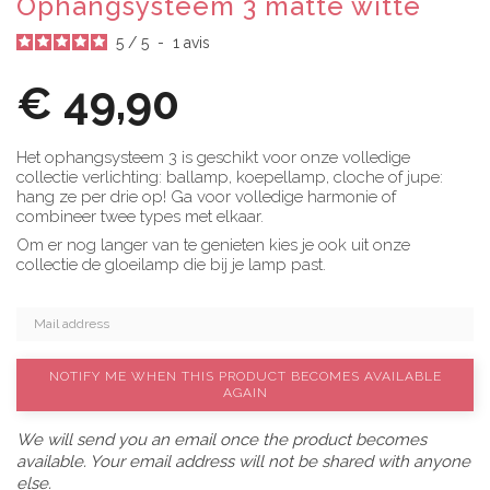
Ophangsysteem 3 matte witte
5
/
5
-
1
avis
€ 49,90
Het ophangsysteem 3 is geschikt voor onze volledige
collectie verlichting: ballamp, koepellamp, cloche of jupe:
hang ze per drie op! Ga voor volledige harmonie of
combineer twee types met elkaar.
Om er nog langer van te genieten kies je ook uit onze
collectie de gloeilamp die bij je lamp past.
NOTIFY ME WHEN THIS PRODUCT BECOMES AVAILABLE
AGAIN
We will send you an email once the product becomes
available. Your email address will not be shared with anyone
else.