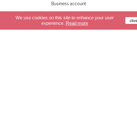
Business account
We use cookies on this site to enhance your user
clo
experience.
Read more
Klantenservice
Beveiligde betalingssystemen
Levering
Algemene leveringsvoorwaarden
FAQ
winkel
De slingers
Verlichting
Accessoires
Maak je slinger
Maak je verlichting