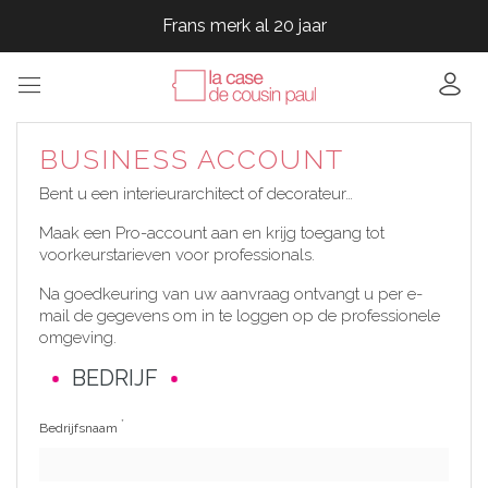
Frans merk al 20 jaar
Frans merk al 20 jaar
Frans merk al 20 jaar
Frans merk al 20 jaar
BUSINESS ACCOUNT
Bent u een interieurarchitect of decorateur…
Maak een Pro-account aan en krijg toegang tot
voorkeurstarieven voor professionals.
Na goedkeuring van uw aanvraag ontvangt u per e-
mail de gegevens om in te loggen op de professionele
omgeving.
BEDRIJF
*
Bedrijfsnaam