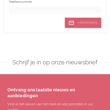
*
Telefoonnummer
mail_outline
VERZENDEN
Schrijf je in op onze nieuwsbrief
Ontvang ons laatste nieuws en
aanbiedingen
Vind al het nieuws van het merk en alle promoties in uw
mailbox.