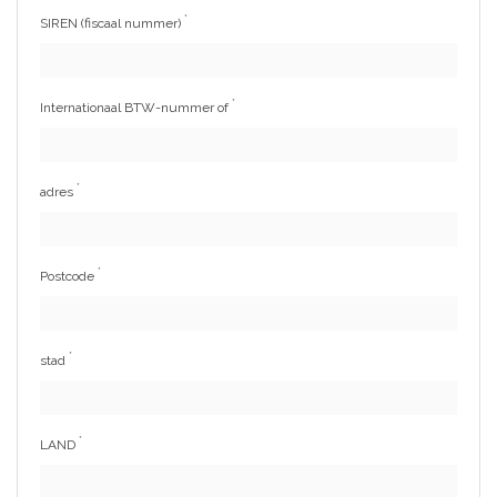
*
SIREN (fiscaal nummer)
*
Internationaal BTW-nummer of
*
adres
*
Postcode
*
stad
*
LAND