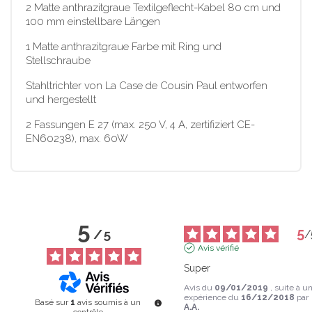
2 Matte anthrazitgraue Textilgeflecht-Kabel 80 cm und
100 mm einstellbare Längen
1 Matte anthrazitgraue Farbe mit Ring und
Stellschraube
Stahltrichter von La Case de Cousin Paul entworfen
und hergestellt
2 Fassungen E 27 (max. 250 V, 4 A, zertifiziert CE-
EN60238), max. 60W
5
5
/
5
/
Avis vérifié
Super
Avis du
09/01/2019
, suite à u
expérience du
16/12/2018
par
Basé sur
1
avis soumis à un
A.A.
contrôle