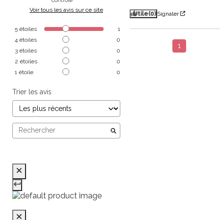
Voir tous les avis sur ce site
Utile
(0)
Signaler
5
étoiles
1
4
étoiles
0
1
3
étoiles
0
2
étoiles
0
1
étoile
0
Trier les avis