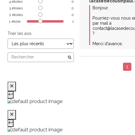
lacasedecousinpaul
4
étoiles
0
Bonjour,

3
étoiles
0
2
étoiles
0
Pourriez-vous nous en
1
étoile
1
par mail à 
contact@lacasedecou
Trier les avis
?

Merci d'avance,
1