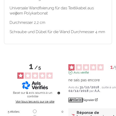
Universale Wandfixierung für das Textilkabel aus
weiβem Polykarbonat
Durchmesser 2,2 cm
Schraube und Dübel für die Wand Durchmesser 4 mm
1
1
/
5
/
Avis vérifié
ne sais pas encore
Avis du
31/12/2018
, suite à u
02/12/2018
par
A.A.
Basé sur
1
avis soumis à un
contrôle
Utile
(0)
Signaler
Voir tous les avis sur ce site
5
étoiles
0
Réponse de