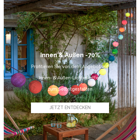
Innen & Außen -70%
Profitieren Sie von dem Angebot auf
Innen- & Außen-Lichterketten
zum Selbstgestalten
JETZT ENTDECKEN