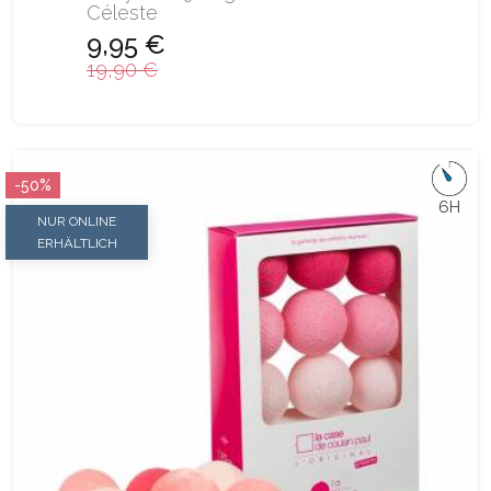
Céleste
9,95 €
19,90 €
-50%
6H
NUR ONLINE
ERHÄLTLICH