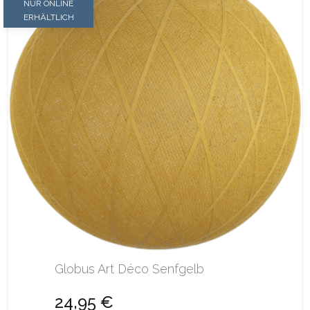
NUR ONLINE
ERHÄLTLICH
Globus Art Déco Senfgelb
24,95 €