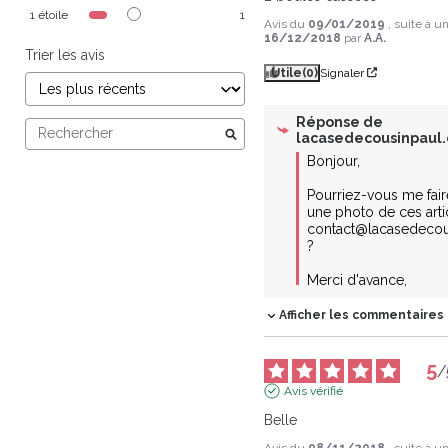
1
étoile
1
Avis du
09/01/2019
, suite à 
16/12/2018
par
A.A.
Trier les avis
Utile
(0)
Signaler
Réponse de
lacasedecousinpaul
Bonjour,

Pourriez-vous me faire
une photo de ces artic
contact@lacasedecou
?

Merci d'avance,
Afficher les commentaires
5
/
Avis vérifié
Belle
Avis du
08/11/2018
, suite à 