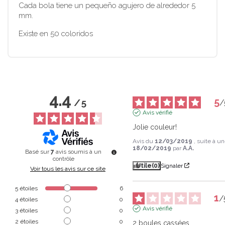
Cada bola tiene un pequeño agujero de alrededor 5
mm.
Existe en 50 coloridos
4.4
5
/
5
/
Avis vérifié
Jolie couleur!
Avis du
12/03/2019
, suite à u
18/02/2019
par
A.A.
Basé sur
7
avis soumis à un
contrôle
Utile
(0)
Signaler
Voir tous les avis sur ce site
5
étoiles
6
1
/
4
étoiles
0
Avis vérifié
3
étoiles
0
2
étoiles
0
2 boules cassées