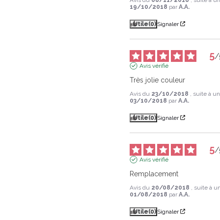
19/10/2018
par
A.A.
Utile
(0)
Signaler
5
/
Avis vérifié
Très jolie couleur
Avis du
23/10/2018
, suite à 
03/10/2018
par
A.A.
Utile
(0)
Signaler
5
/
Avis vérifié
Remplacement
Avis du
20/08/2018
, suite à 
01/08/2018
par
A.A.
Utile
(0)
Signaler