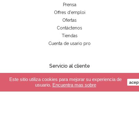
Prensa
Offres d'emploi
Ofertas
Contáctenos
Tiendas
Cuenta de usario pro
Servicio al cliente
Este sitio utiliza cookies para mejorar su experiencia de
Pago seguro
acep
usuario.
Encuentra mas sobre
Entrega
CGV
FAQ
Almacén