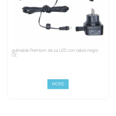
guirnalda Premium de 24 LED con cable negro
CE
MORE