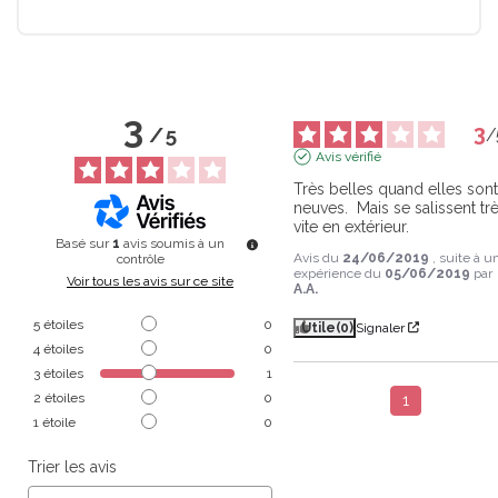
3
3
/
5
/
Avis vérifié
Très belles quand elles sont
neuves.  Mais se salissent trè
vite en extérieur.
Basé sur
1
avis soumis à un
Avis du
24/06/2019
, suite à u
contrôle
expérience du
05/06/2019
par
Voir tous les avis sur ce site
A.A.
5
étoiles
0
Utile
(0)
Signaler
4
étoiles
0
3
étoiles
1
2
étoiles
0
1
1
étoile
0
Trier les avis