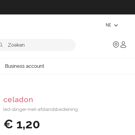
expand_more
NE
Business account
celadon
led-slinger-met-afstandsbediening
€ 1,20