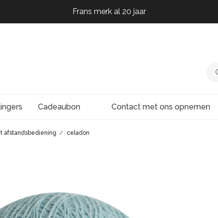
Frans merk al 20 jaar
Frans merk al 20 jaar
Frans merk al 20 jaar
Frans merk al 20 jaar
lingers
Cadeaubon
Contact met ons opnemen
t afstandsbediening
celadon