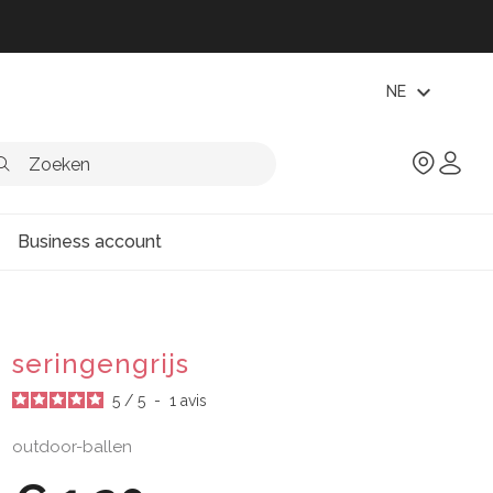
expand_more
NE
Business account
seringengrijs
5
/
5
-
1
avis
outdoor-ballen