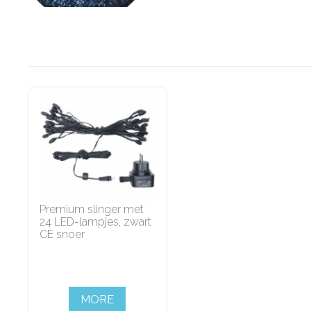
Premium slinger met
24 LED-lampjes, zwart
CE snoer
MORE