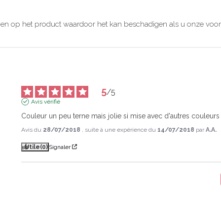
ebben op het product waardoor het kan beschadigen als u onze voor
5
/
5
Avis vérifié
Couleur un peu terne mais jolie si mise avec d'autres couleur
Avis du
28/07/2018
, suite à une expérience du
14/07/2018
par
A.A.
Utile
(0)
Signaler