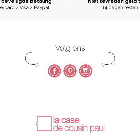
 beveiligde betaling
Niet tevreden geld 
ercard / Visa / Paypal
14 dagen testen
Volg ons
Facebook
Pinterest
Instagram