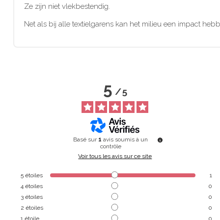
Ze zijn niet vlekbestendig.
Net als bij alle textielgarens kan het milieu een impact h
5
/
5
Basé sur
1
avis soumis à un
contrôle
Voir tous les avis sur ce site
5
étoiles
1
4
étoiles
0
3
étoiles
0
2
étoiles
0
1
étoile
0