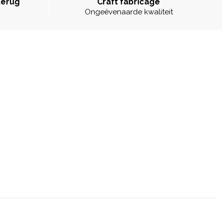
terug
Craft fabricage
Ongeëvenaarde kwaliteit