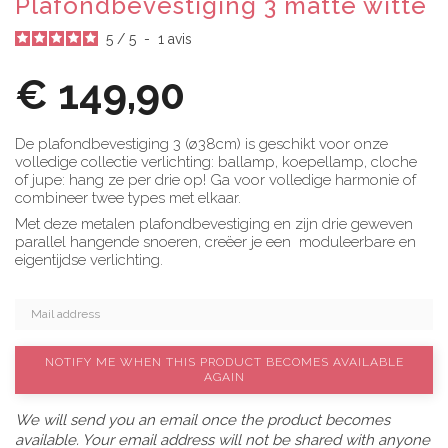
Plafondbevestiging 3 matte witte
5
/
5
-
1
avis
€ 149,90
De plafondbevestiging 3 (ø38cm) is geschikt voor onze
volledige collectie verlichting: ballamp, koepellamp, cloche
of jupe: hang ze per drie op! Ga voor volledige harmonie of
combineer twee types met elkaar.
Met deze metalen plafondbevestiging en zijn drie geweven
parallel hangende snoeren, creëer je een moduleerbare en
eigentijdse verlichting.
NOTIFY ME WHEN THIS PRODUCT BECOMES AVAILABLE
AGAIN
We will send you an email once the product becomes
available. Your email address will not be shared with anyone