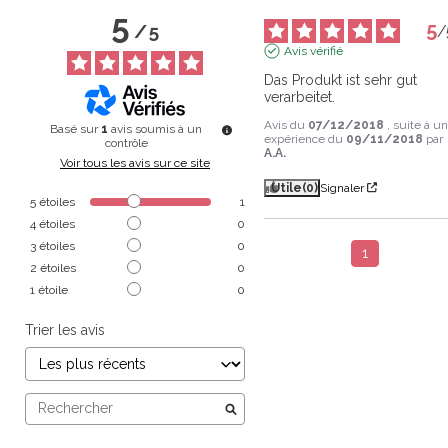
5
5
/
5
/
Avis vérifié
Das Produkt ist sehr gut 
verarbeitet.
Avis du
07/12/2018
, suite à u
Basé sur
1
avis soumis à un
expérience du
09/11/2018
par
contrôle
A.A.
Voir tous les avis sur ce site
Utile
(0)
Signaler
5
étoiles
1
4
étoiles
0
3
étoiles
0
1
2
étoiles
0
1
étoile
0
Trier les avis