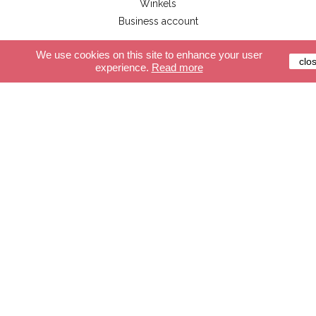
Winkels
Business account
We use cookies on this site to enhance your user
clo
experience.
Read more
Klantenservice
Beveiligde betalingssystemen
Levering
Algemene leveringsvoorwaarden
FAQ
winkel
De slingers
Verlichting
Accessoires
Maak je slinger
Maak je verlichting