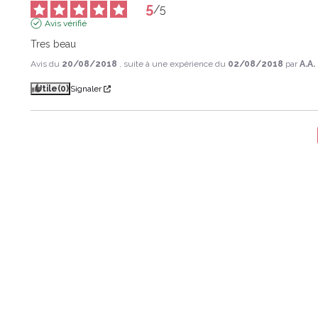
5
/
5
Avis vérifié
Tres beau
Avis du
20/08/2018
, suite à une expérience du
02/08/2018
par
A.A.
Utile
(0)
Signaler