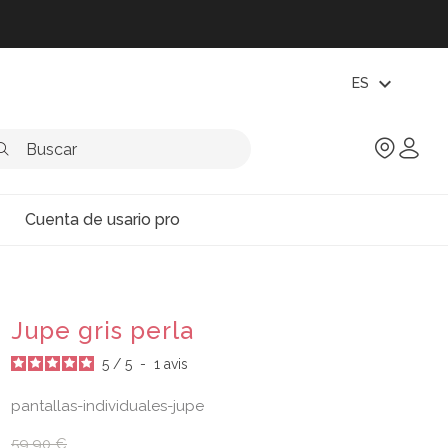
expand_more
ES
Cuenta de usario pro
Jupe gris perla
5
/
5
-
1
avis
pantallas-individuales-jupe
59,90 €