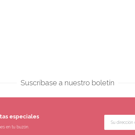
Suscríbase a nuestro boletín
rtas especiales
nes en tu buzón.