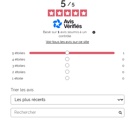
5
/
5
Basé sur
1
avis soumis à un
contrôle
Voir tous les avis sur ce site
5
étoiles
1
4
étoiles
0
3
étoiles
0
2
étoiles
0
1
étoile
0
Trier les avis