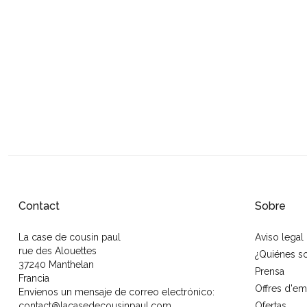
Contact
Sobre
La case de cousin paul
Aviso legal
rue des Alouettes
¿Quiénes 
37240 Manthelan
Prensa
Francia
Offres d'em
Envíenos un mensaje de correo electrónico:
contact@lacasedecousinpaul.com
Ofertas