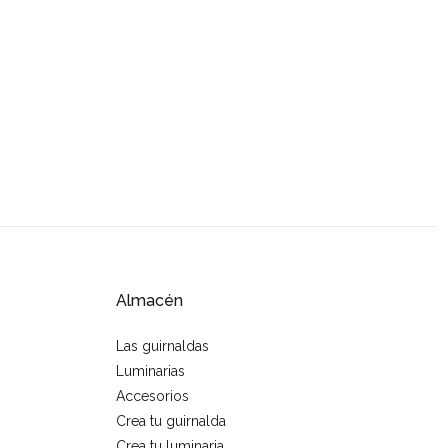
Almacén
Las guirnaldas
Luminarias
Accesorios
Crea tu guirnalda
Crea tu luminaria