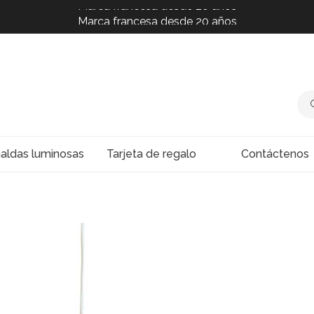
Marca francesa desde 20 años
Marca francesa desde 20 años
Marca francesa desde 20 años
naldas luminosas
Tarjeta de regalo
Contáctenos