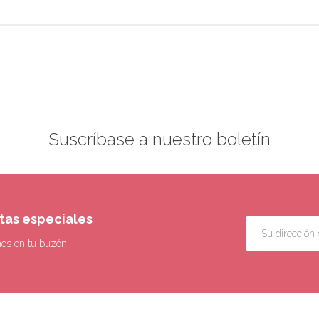
Suscríbase a nuestro boletín
rtas especiales
nes en tu buzón.