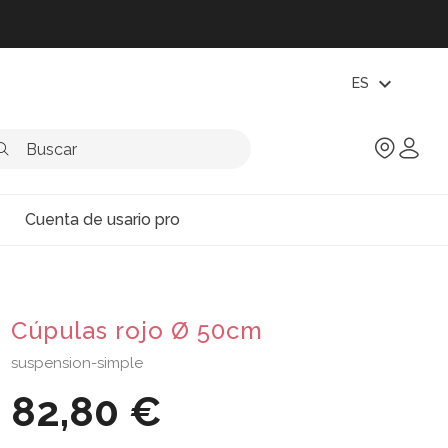
expand_more
ES
Cuenta de usario pro
Cúpulas rojo Ø 50cm
suspension-simple
82,80 €