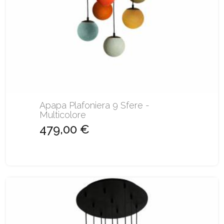
Apapa Plafoniera 9 Sfere -
Multicolore
479,00 €