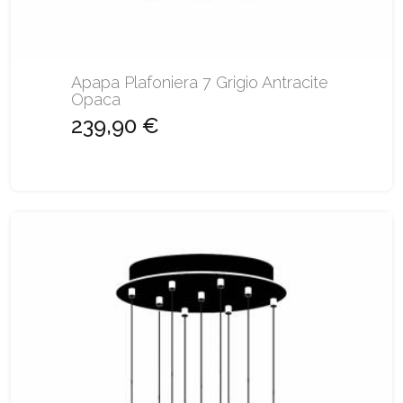
Apapa Plafoniera 7 Grigio Antracite
Opaca
239,90 €