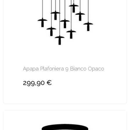
Apapa Plafoniera 9 Bianco Opaco
299,90 €