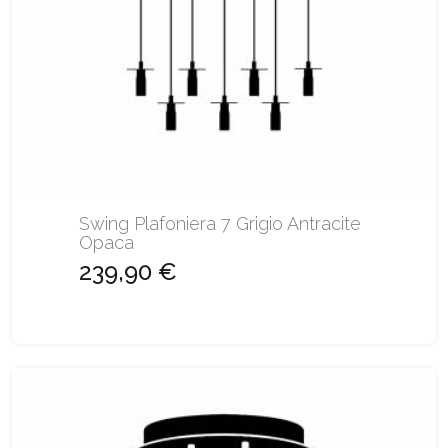
Swing Plafoniera 7 Grigio Antracite
Opaca
239,90 €