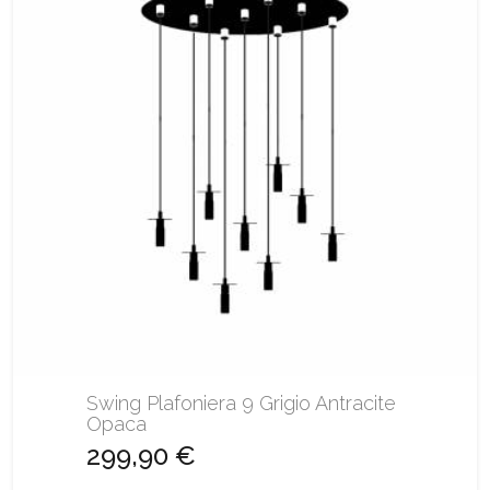
Swing Plafoniera 9 Grigio Antracite
Opaca
299,90 €